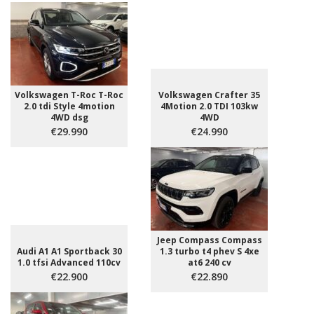
Volkswagen T-Roc T-Roc
Volkswagen Crafter 35
2.0 tdi Style 4motion
4Motion 2.0 TDI 103kw
4WD dsg
4WD
€29.990
€24.990
Jeep Compass Compass
Audi A1 A1 Sportback 30
1.3 turbo t4 phev S 4xe
1.0 tfsi Advanced 110cv
at6 240 cv
€22.900
€22.890