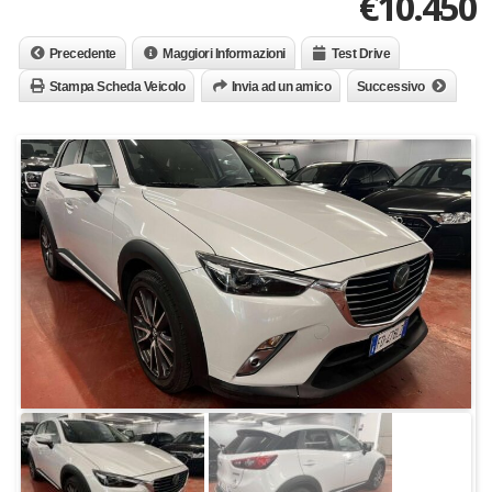
€
10.450
Precedente
Maggiori Informazioni
Test Drive
Stampa Scheda Veicolo
Invia ad un amico
Successivo